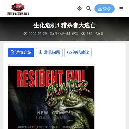
登录
生化危机1 猎杀者大逃亡
2026-01-29
生化危机1 资源
181
0
详情介绍
常见问题
评论建议