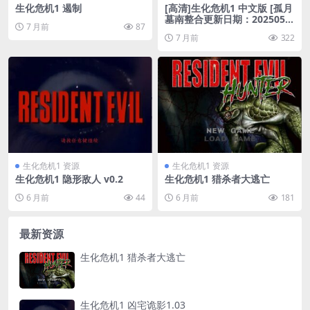
生化危机1 遏制
[高清]生化危机1 中文版 [孤月
墓南整合更新日期：2025053
7 月前
87
0]
7 月前
322
生化危机1 资源
生化危机1 资源
生化危机1 隐形敌人 v0.2
生化危机1 猎杀者大逃亡
6 月前
44
6 月前
181
最新资源
生化危机1 猎杀者大逃亡
生化危机1 凶宅诡影1.03