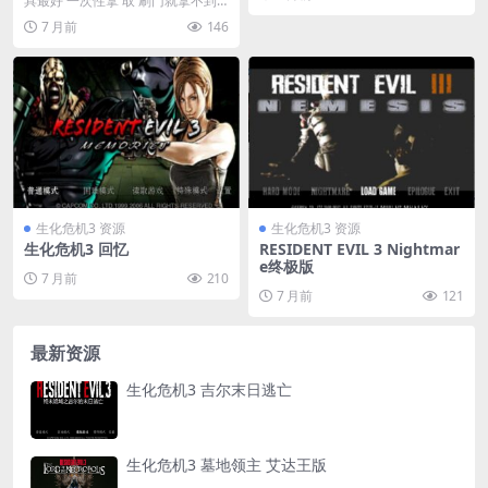
具最好 一次性拿 取 刷门就拿不到
东西了 ，...
7 月前
146
生化危机3 资源
生化危机3 资源
生化危机3 回忆
RESIDENT EVIL 3 Nightmar
e终极版
7 月前
210
7 月前
121
最新资源
生化危机3 吉尔末日逃亡
生化危机3 墓地领主 艾达王版