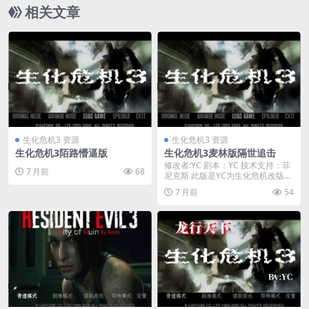
相关文章
生化危机3 资源
生化危机3 资源
生化危机3陌路懵逼版
生化危机3麦林版隔世追击
修改者:YC 剧本：YC 技术支持：菲
7 月前
68
尼克斯 此版是YC为生化危机改版群
群友麦林...
7 月前
54