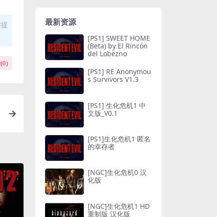
最新资源
站提
[PS1] SWEET HOME
(Beta) by El Rincón
del Lobezno
(
0
)
[PS1] RE Anonymou
s Survivors V1.3
[PS1] 生化危机1 中
文版_V0.1
[PS1]生化危机1 匿名
的幸存者
[NGC]生化危机0 汉
化版
[NGC]生化危机1 HD
重制版 汉化版