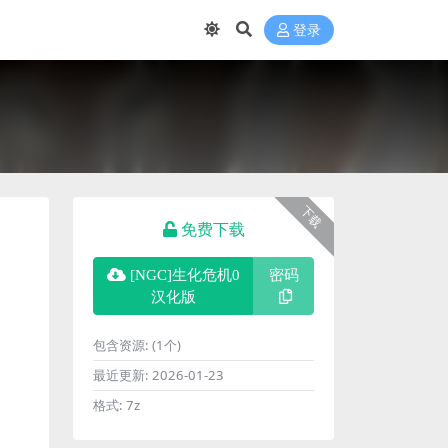
登录
下载
免费下载
[NGC]生化危机0
密码
汉化版
包含资源:
(1个)
最近更新:
2026-01-23
格式:
7z