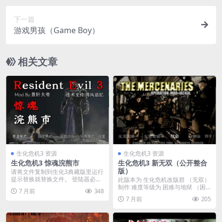
下一篇
游戏男孩（Game Boy）
相关文章
生化危机3 资源
生化危机3 资源
生化危机3 惊魂浣熊市
生化危机3 新无双（公开整合
版）
请将文件复制到生化3典藏版里运行
提示替换就替换文件。 登陆器必须
此版本为 生化危机改版群 （无双）
用专用的。 请...
制作 难度等级为 困难与地狱 （困
7 月前
348
难模式已修改...
7 月前
205