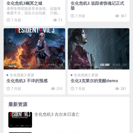
生化危机3幽冥之城
生化危机3 追踪者惊魂记正式
版
请用专用登陆器登录游戏。 此版本
难度不大，适合大众玩家。 只能玩
7 月前
367
OH和AH模式 ...
7 月前
73
生化危机3 资源
生化危机3 资源
生化危机3 不详的预感
生化3克莱尔的觉醒demo
7 月前
210
7 月前
281
最新资源
生化危机3 吉尔末日逃亡