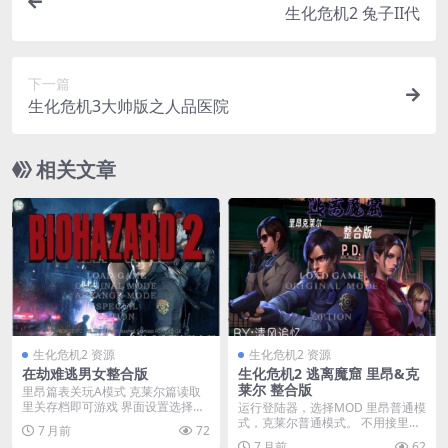
生化危机2 兔子II代
下一篇
生化危机3大帅版之人品医院
相关文章
生化危机2 资源
生化危机2 资源
在劫难逃男女整合版
生化危机2 逃离魔窟 里昂&克
莱尔 整合版
里昂篇表关玩A模式 克莱尔篇读取
里关存档即可游戏 界面设置选择日
运行登陆器，选择MOD 里昂普通模
文，关闭动画 此...
式，克莱尔普通模式。 不用接里关
7 月前
72
存档玩！ 不用...
7 月前
62