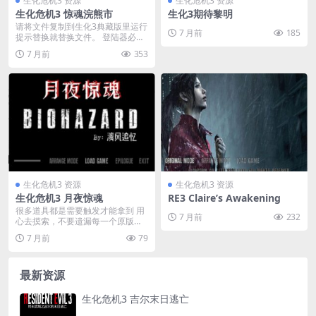
生化危机3 资源
生化危机3 资源
生化危机3 惊魂浣熊市
生化3期待黎明
请将文件复制到生化3典藏版里运行
7 月前
185
提示替换就替换文件。 登陆器必须
用专用的。 请...
7 月前
353
生化危机3 资源
生化危机3 资源
生化危机3 月夜惊魂
RE3 Claire’s Awakening
很多道具都是需要触发才能拿到 用
7 月前
232
心去摸索，不要遗漏每一个原版有
道具的地方。 如果...
7 月前
79
最新资源
生化危机3 吉尔末日逃亡