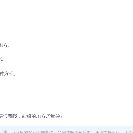
地方。
找。
一种方式。
要浪费哦，能躲的地方尽量躲）
，请于下载后的24小时内删除。如需体验更多乐趣，还请支持正版。 我