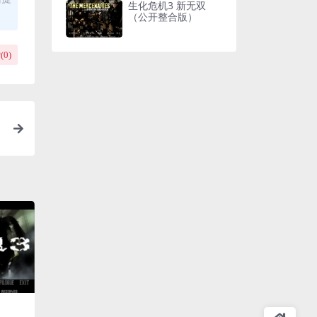
生化危机3 新无双
（公开整合版）
(
0
)