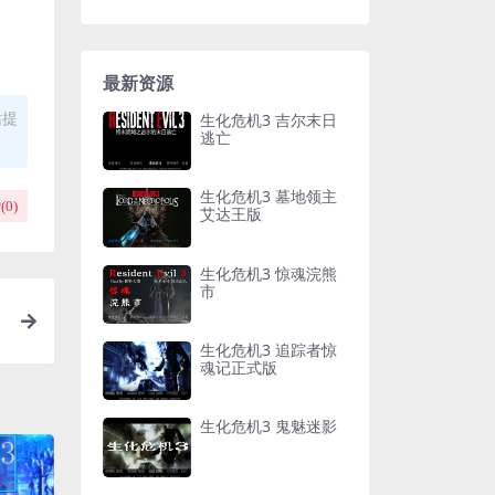
最新资源
站提
生化危机3 吉尔末日
逃亡
生化危机3 墓地领主
(
0
)
艾达王版
生化危机3 惊魂浣熊
市
生化危机3 追踪者惊
魂记正式版
生化危机3 鬼魅迷影