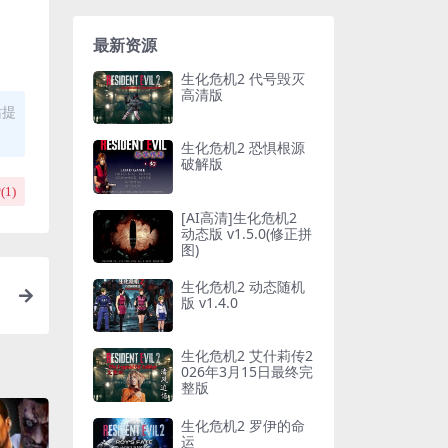
最新资源
生化危机2 代号毁灭
高清版
站提
生化危机2 恐惧根源
破解版
(
1
)
[AI高清]生化危机2
动态版 v1.5.0(修正拼
图)
生化危机2 动态随机
版 v1.4.0
生化危机2 艾什莉传2
026年3月15日最终完
整版
生化危机2 罗伊的命
运