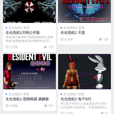
生化危机2 资源
生化危机2 资源
生化危机2灭绝公开版
生化危机2 天堂
请使用日版A模式闹猫难度进行游戏
6 月前
126
体验 使用修改器等作弊软件会导致
游戏崩溃，请慎重...
7 月前
118
生化危机2 资源
生化危机2 资源
生化危机2 恐惧根源 破解版
生化危机2 兔子II代
RE2兔子MOD 2 深蓝色海洋 DEBU
3 周前
107
G不适用于此MOD。不要用此MOD
替换...
7 月前
57