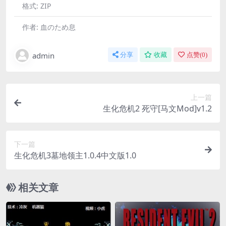
格式:
ZIP
作者:
血のため息
admin
分享
收藏
点赞(
0
)
上一篇
生化危机2 死守[马文Mod]v1.2
下一篇
生化危机3墓地领主1.0.4中文版1.0
相关文章