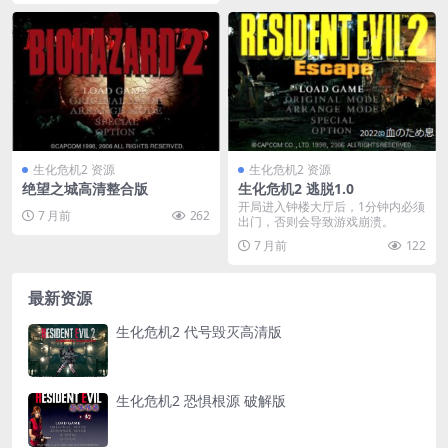
生化危机2 资源
生化危机2 资源
绝望之城高清整合版
生化危机2 逃脱1.0
开局进入钟楼大厅后，1分钟内必须
7 月前
262
出门，否则会导致游戏崩溃。
7 月前
122
最新资源
生化危机2 代号毁灭高清版
生化危机2 恐惧根源 破解版