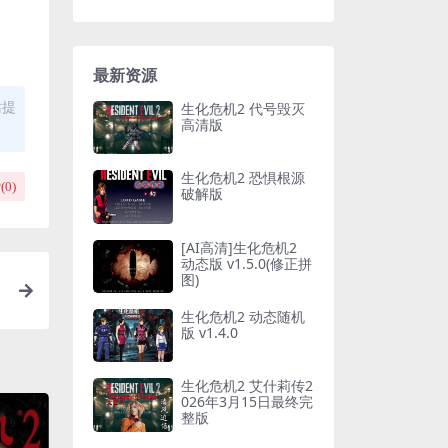
最新资源
站提
生化危机2 代号毁灭
高清版
生化危机2 恐惧根源
(
0
)
破解版
[AI高清]生化危机2
动态版 v1.5.0(修正拼
图)
生化危机2 动态随机
版 v1.4.0
生化危机2 艾什莉传2
026年3月15日最终完
整版