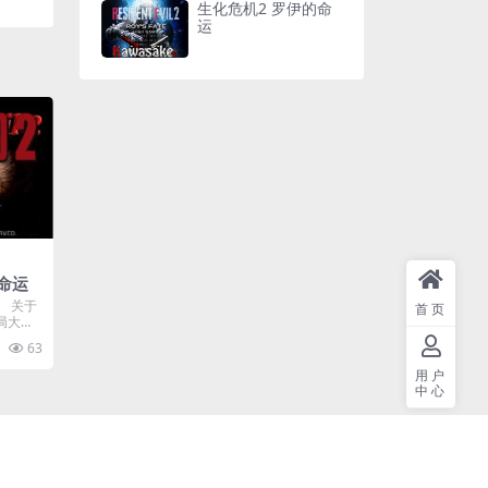
生化危机2 罗伊的命
运
命运
。 关于
首页
局大厅
63
用户
中心