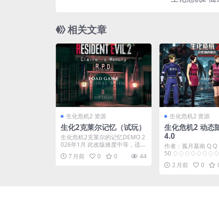
相关文章
生化危机2 资源
生化危机2 资源
生化2克莱尔记忆（试玩）
生化危机2 动态随
4.0
生化危机2克莱尔的记忆DEMO 2
026年1月 此改版难度中等，适合
作者：孤月墓南 Q Q：
老手阶段玩家...
50 ♢♢♢♢♢♢♢
7 月前
0
0
44
♢♢♢♢♢...
2 月前
0