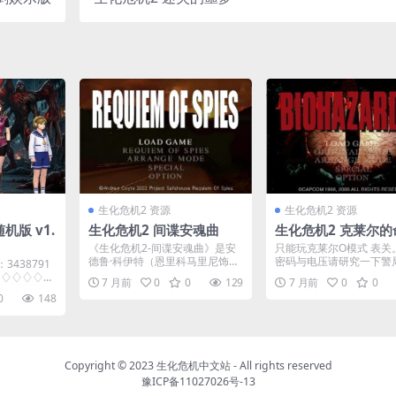
生化危机2 资源
生化危机2 资源
机版 v1.
生化危机2 间谍安魂曲
生化危机2 克莱尔的
《生化危机2-间谍安魂曲》是安
只能玩克莱尔O模式 表关
德鲁·科伊特（恩里科马里尼饰）
密码与电压请研究一下警
3438791
于2002年发行的一...
的电脑提示。
♢♢♢♢♢♢
7 月前
0
0
129
7 月前
0
0
0
148
Copyright © 2023
生化危机中文站
- All rights reserved
豫ICP备11027026号-13