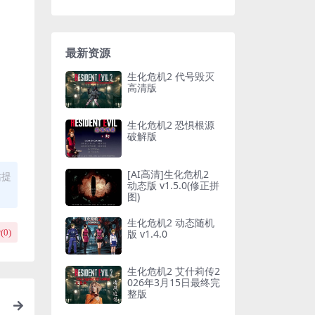
最新资源
生化危机2 代号毁灭
高清版
生化危机2 恐惧根源
破解版
[AI高清]生化危机2
站提
动态版 v1.5.0(修正拼
图)
生化危机2 动态随机
版 v1.4.0
(
0
)
生化危机2 艾什莉传2
026年3月15日最终完
整版