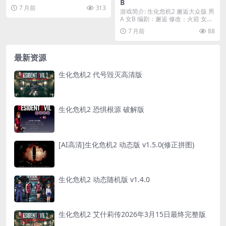
B
7 月前
313
游戏简介: 生化危机2 邂逅大众版 男
A 女B 编剧：邂逅 修改：火箭 女版
需要...
7 月前
88
最新资源
生化危机2 代号毁灭高清版
生化危机2 恐惧根源 破解版
[AI高清]生化危机2 动态版 v1.5.0(修正拼图)
生化危机2 动态随机版 v1.4.0
生化危机2 艾什莉传2026年3月15日最终完整版