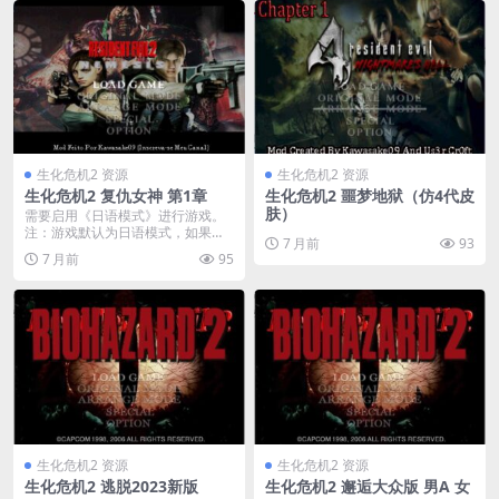
生化危机2 资源
生化危机2 资源
生化危机2 复仇女神 第1章
生化危机2 噩梦地狱（仿4代皮
肤）
需要启用《日语模式》进行游戏。
注：游戏默认为日语模式，如果崩
7 月前
93
溃请切换为英文。
7 月前
95
生化危机2 资源
生化危机2 资源
生化危机2 逃脱2023新版
生化危机2 邂逅大众版 男A 女