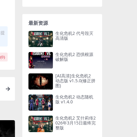
最新资源
站提
生化危机2 代号毁灭
高清版
生化危机2 恐惧根源
(
0
)
破解版
[AI高清]生化危机2
动态版 v1.5.0(修正拼
图)
生化危机2 动态随机
版 v1.4.0
生化危机2 艾什莉传2
026年3月15日最终完
整版