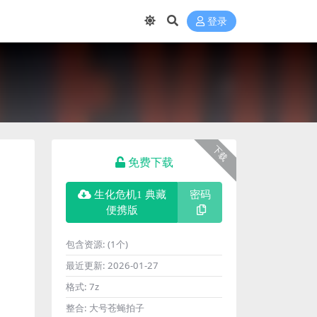
登录
下载
免费下载
生化危机1 典藏
密码
便携版
包含资源:
(1个)
最近更新:
2026-01-27
格式:
7z
整合:
大号苍蝇拍子