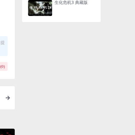
生化危机3 典藏版
站提
(
0
)