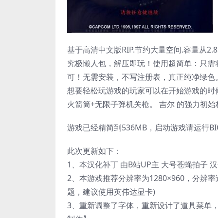
基于高清中文版RIP.节约大量空间.容量从2.
究极懒人包，解压即玩！使用超简单：只需
可！无需安装，不写注册表，真正纯净绿色
想要轻松玩游戏的玩家可以在开始游戏的时
火箭筒+无限子弹机关枪。 吉尔 的强力初
游戏已经精简到536MB，启动游戏请运行BIOH
此次更新如下：
1、本汉化补丁 由B站UP主 大号苍蝇拍子 
2、本游戏推荐分辨率为1280×960，分辨率
题，建议使用英伟达显卡)
3、重新调整了字体，重新设计了道具菜单