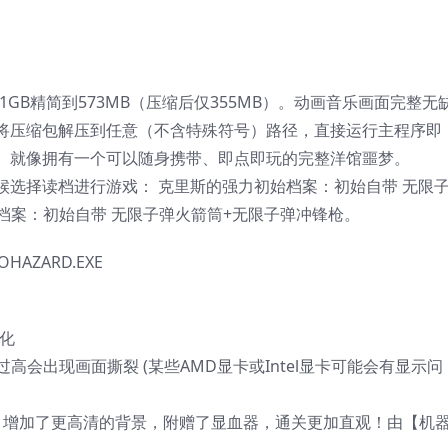
81GB精简到573MB（压缩后仅355MB）。动画音乐画面完整无
将压缩包解压到任意（不含特殊符号）路径，直接运行主程序即
。就像拥有一个可以随身携带、即点即玩的完整洋馆噩梦。
候选择读档进行游戏： 克里斯的强力初始档案：初始自带 无限
始档案：初始自带 无限子弹火箭筒+无限子弹冲锋枪。
AZARD.EXE
汉化
过高会出现画面撕裂 (某些AMD显卡或Intel显卡可能会有显示问
，增加了更高清的背景，附赠了显血器，通关更加直观！由【机