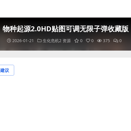
物种起源2.0HD贴图可调无限子弹收藏版
2026-01-21
生化危机2 资源
0
0
375
0
论建议