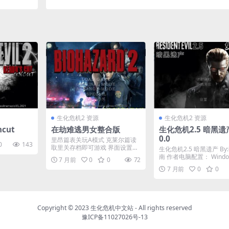
生化危机2 资源
生化危机2 资源
ncut
在劫难逃男女整合版
生化危机2.5 暗黑遗产
0.0
里昂篇表关玩A模式 克莱尔篇读
0
143
取里关存档即可游戏 界面设置选
生化危机2.5 暗黑遗产 By
择日文，关闭动画 此...
南 作者电脑配置： Window
7 月前
0
0
72
...
7 月前
0
0
Copyright © 2023
生化危机中文站
- All rights reserved
豫ICP备11027026号-13