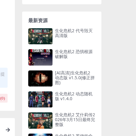
最新资源
生化危机2 代号毁灭
高清版
生化危机2 恐惧根源
破解版
[AI高清]生化危机2
站提
动态版 v1.5.0(修正拼
图)
生化危机2 动态随机
版 v1.4.0
(
0
)
生化危机2 艾什莉传2
026年3月15日最终完
整版
生化危机2 罗伊的命