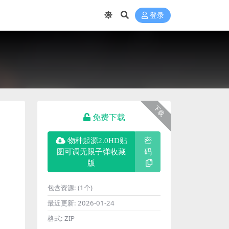
登录
下载
免费下载
物种起源2.0HD贴
密
图可调无限子弹收藏
码
版
包含资源:
(1个)
最近更新:
2026-01-24
格式:
ZIP