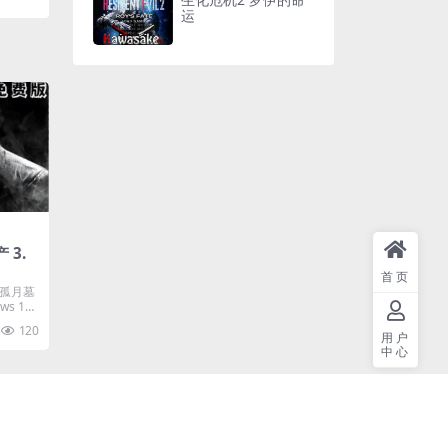
运
 3.
首页
:孤月墓
s 10
120
用户
中心