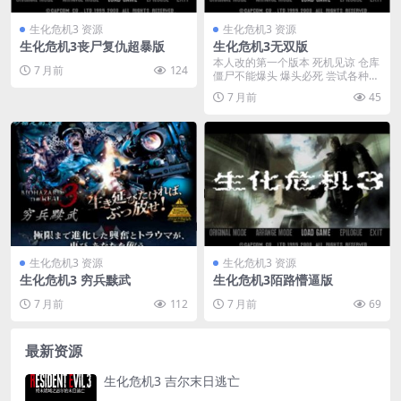
生化危机3 资源
生化危机3 资源
生化危机3丧尸复仇超暴版
生化危机3无双版
本人改的第一个版本 死机见谅 仓库
7 月前
124
僵尸不能爆头 爆头必死 尝试各种药
品组合 你会...
7 月前
45
生化危机3 资源
生化危机3 资源
生化危机3 穷兵黩武
生化危机3陌路懵逼版
7 月前
112
7 月前
69
最新资源
生化危机3 吉尔末日逃亡