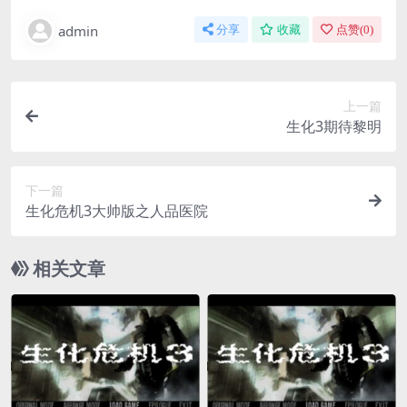
admin
分享
收藏
点赞(
0
)
上一篇
生化3期待黎明
下一篇
生化危机3大帅版之人品医院
相关文章