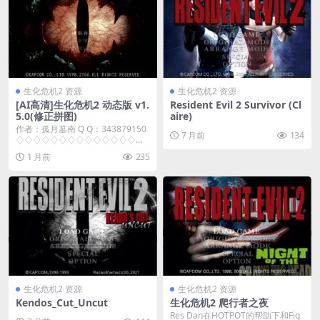
生化危机2 资源
生化危机2 资源
[AI高清]生化危机2 动态版 v1.
Resident Evil 2 Survivor (Cl
5.0(修正拼图)
aire)
作者：孤月墓南 Q Q：343879150
7 月前
134
♢♢♢♢♢♢♢♢♢♢♢♢♢♢♢
♢♢♢...
1 月前
235
生化危机2 资源
生化危机2 资源
Kendos_Cut_Uncut
生化危机2 爬行者之夜
Res Dan在HOTPOT的帮助下和Fig