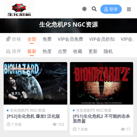
登录
生化危机PS NGC资源
价格
全部
免费
VIP会员免费
VIP会员折扣
VIP会
排序
最新
热度
点赞
收藏
更新
随机
生化危机PS NGC资源
生化危机PS NGC资源
[PS2]生化危机 爆发I 汉化版
[PS1]生化危机2 不可能的击杀
里昂篇
7 月前
122
7 月前
17